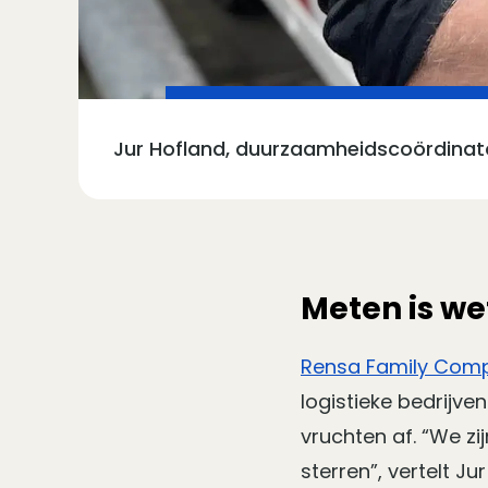
Jur Hofland, duurzaamheidscoördinato
Meten is w
Rensa Family Com
logistieke bedrijve
vruchten af. “We z
sterren”, vertelt Ju