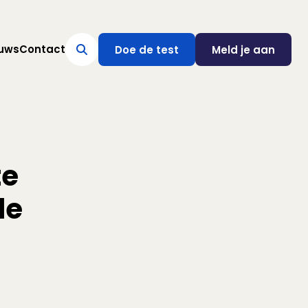
uws
Contact
Doe de test
Meld je aan
te
le