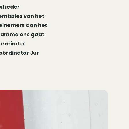
il ieder
emissies van het
eelnemers aan het
gramma ons gaat
we minder
oördinator Jur