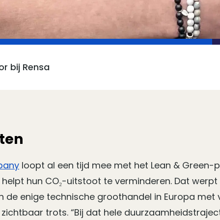
r bij Rensa
eten
pany
loopt al een tijd mee met het Lean & Green
n helpt hun CO₂-uitstoot te verminderen. Dat werpt d
ijn de enige technische groothandel in Europa met 
r zichtbaar trots. “Bij dat hele duurzaamheidstrajec