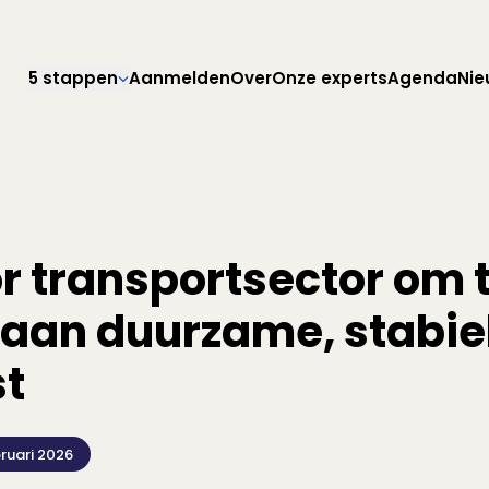
Direct naar hoofdnavigatie
Direct naar hoofdinhoud
Direct naar footer
5 stappen
Aanmelden
Over
Onze experts
Agenda
Nie
r transportsector om 
aan duurzame, stabie
t
ruari 2026