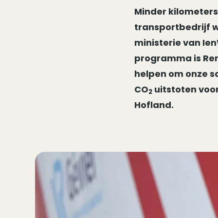
Minder kilometers,
transportbedrijf
ministerie van Ie
programma is Ren
helpen om onze s
CO
uitstoten voo
2
Hofland.