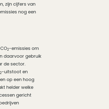
 zijn cijfers van
emissies nog een
n CO
-emissies om
2
en daarvoor gebruik
ar de sector.
-uitstoot en
2
iden op een hoog
kt helder welke
ocessen gericht
bedrijven