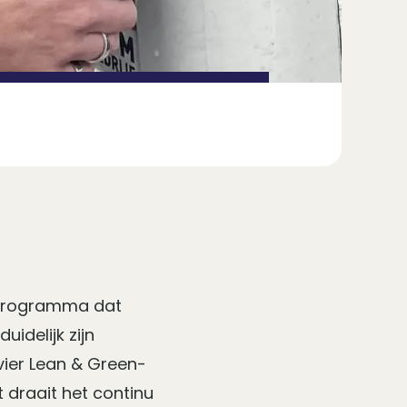
-programma dat
uidelijk zijn
vier Lean & Green-
t draait het continu