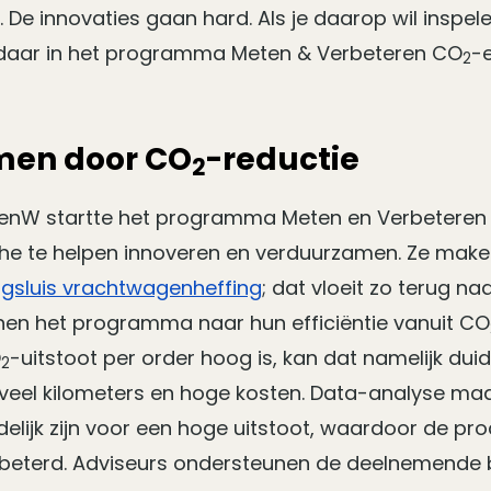
De innovaties gaan hard. Als je daarop wil inspelen,
daar in het programma Meten & Verbeteren CO
-
2
men door CO
-reductie
2
 IenW startte het programma Meten en Verbetere
che te helpen innoveren en verduurzamen. Ze mak
ugsluis vrachtwagenheffing
; dat vloeit zo terug na
innen het programma naar hun efficiëntie vanuit CO
O
-uitstoot per order hoog is, kan dat namelijk du
2
 veel kilometers en hoge kosten. Data-analyse maa
elijk zijn voor een hoge uitstoot, waardoor de pr
beterd. Adviseurs ondersteunen de deelnemende 